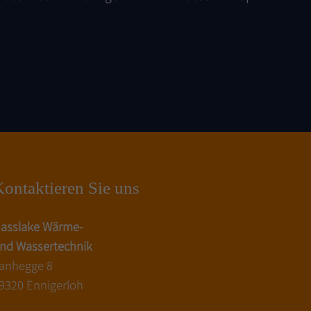
ontaktieren Sie uns
asslake Wärme-
nd Wassertechnik
anhegge 8
9320 Ennigerloh