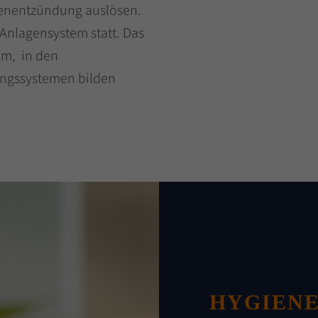
genentzündung auslösen.
Anlagensystem statt. Das
em, in den
ungssystemen bilden
HYGIENE