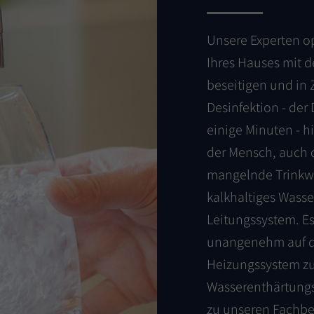
Unsere Experten op
Ihres Hauses mit d
beseitigen und in
Desinfektion - der
einige Minuten - h
der Mensch, auch 
mangelnde Trinkw
kalkhaltiges Wasse
Leitungssystem. Es 
unangenehm auf de
Heizungssystem zu 
Wasserenthärtungs
zu unseren Fachber