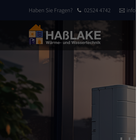
Haben Sie Fragen?
02524 4742
info
Login
Sup
Benutzername
Lorem 
2
Passwort
We offe
Anmelden
custom
Mon - 
Register
|
Lost your password?
+1)