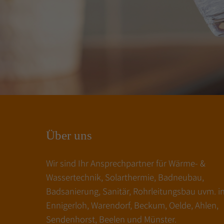
Über uns
Wir sind Ihr Ansprechpartner für Wärme- &
Wassertechnik, Solarthermie, Badneubau,
Badsanierung, Sanitär, Rohrleitungsbau uvm. i
Ennigerloh, Warendorf, Beckum, Oelde, Ahlen,
Sendenhorst, Beelen und Münster.