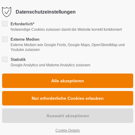
@wwthasslake.de
Datenschutzeinstellungen
port
Get in touch
Erforderlich*
Notwendige Cookies zulassen damit die Website korrekt funktioniert
ipsum dolor sit amet:
HEIZUNG
Cybersteel Inc.
BAD
SANI
Externe Medien
376-293 City Road, Suite 6
Externe Medien wie Google Fonts, Google Maps, OpenStreetMap und
San Francisco, CA 94102
Youtube zulassen
4h
Statistik
Google Analytics und Matomo Analytics zulassen
/ 365days
Have any questions?
+44 1234 567 890
Drop us a line
r support for our
info@yourdomain.co
ers
Fri 8:00am - 5:00pm
(GMT
INDIVIDUELLE
Cookie-Details