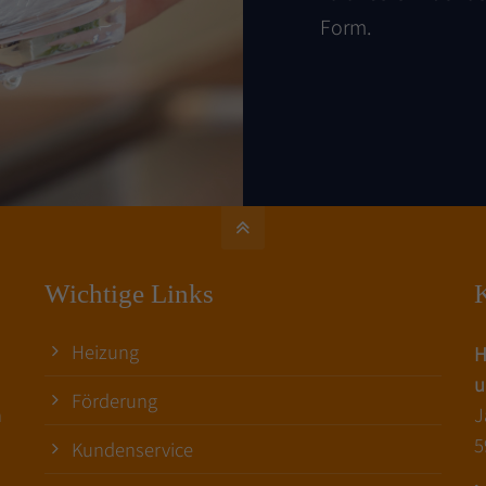
Form.
Wichtige Links
K
Heizung
H
u
Förderung
n
J
5
Kundenservice