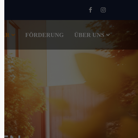
About us
TÄR
FÖRDERUNG
Lorem ipsum dolor sit amet,
ÜBER UNS
00
consectetuer adipiscing elit.
Aenean commodo ligula eget
dolor. Aenean massa. Cum sociis
natoque penatibus et magnis dis
parturient montes, nascetur
ridiculus mus. Donec quam felis,
ultricies nec.
m