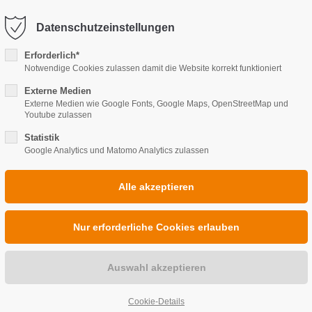
@wwthasslake.de
Datenschutzeinstellungen
port
Get in touch
Erforderlich*
Notwendige Cookies zulassen damit die Website korrekt funktioniert
ipsum dolor sit amet:
HEIZUNG
Cybersteel Inc.
BAD
SANI
Externe Medien
376-293 City Road, Suite 6
Externe Medien wie Google Fonts, Google Maps, OpenStreetMap und
San Francisco, CA 94102
Youtube zulassen
4h
Statistik
Google Analytics und Matomo Analytics zulassen
/ 365days
Have any questions?
+44 1234 567 890
Drop us a line
r support for our
info@yourdomain.co
ers
Fri 8:00am - 5:00pm
(GMT
Cookie-Details