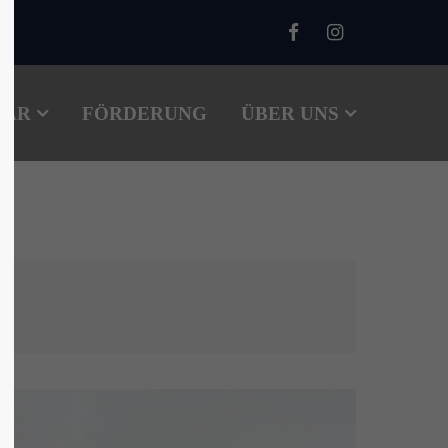
About us
TÄR
FÖRDERUNG
Lorem ipsum dolor sit amet,
ÜBER UNS
00
consectetuer adipiscing elit.
Aenean commodo ligula eget
dolor. Aenean massa. Cum sociis
natoque penatibus et magnis dis
parturient montes, nascetur
ridiculus mus. Donec quam felis,
ultricies nec.
m