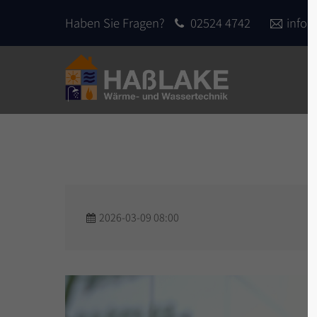
Haben Sie Fragen?
02524 4742
info
Login
Sup
Benutzername
Lorem 
2
Passwort
2026-03-09 08:00
We offe
Anmelden
custom
Mon - 
Register
|
Lost your password?
+1)