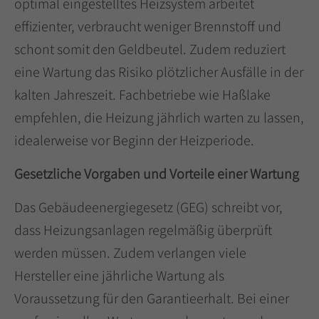
optimal eingestelltes Heizsystem arbeitet
+44 1234 567 890
effizienter, verbraucht weniger Brennstoff und
schont somit den Geldbeutel. Zudem reduziert
Drop us a line
eine Wartung das Risiko plötzlicher Ausfälle in der
info@yourdomain.com
kalten Jahreszeit. Fachbetriebe wie Haßlake
About us
empfehlen, die Heizung jährlich warten zu lassen,
idealerweise vor Beginn der Heizperiode.
Lorem ipsum dolor sit amet, consectetuer
adipiscing elit.
Gesetzliche Vorgaben und Vorteile einer Wartung
Aenean commodo ligula eget dolor. Aenean
Das Gebäudeenergiegesetz (GEG) schreibt vor,
massa. Cum sociis natoque penatibus et
dass Heizungsanlagen regelmäßig überprüft
magnis dis parturient montes, nascetur
ridiculus mus. Donec quam felis, ultricies nec.
werden müssen. Zudem verlangen viele
Hersteller eine jährliche Wartung als
Voraussetzung für den Garantieerhalt. Bei einer