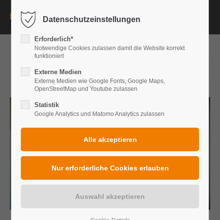
Datenschutzeinstellungen
Login
Erforderlich*
Benutzername
Notwendige Cookies zulassen damit die Website korrekt
funktioniert
2025-02-27 14:47
Externe Medien
Externe Medien wie Google Fonts, Google Maps,
OpenStreetMap und Youtube zulassen
Passwort
Statistik
Google Analytics und Matomo Analytics zulassen
Anmelden
Register
|
Lost your password?
Support