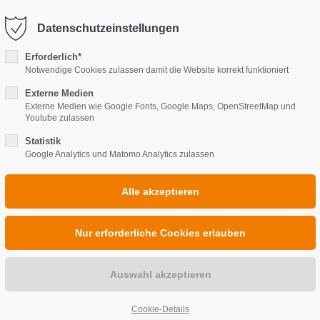
@wwthasslake.de
Datenschutzeinstellungen
port
Get in touch
Erforderlich*
Notwendige Cookies zulassen damit die Website korrekt funktioniert
ipsum dolor sit amet:
HEIZUNG
Cybersteel Inc.
BAD
SANI
Externe Medien
376-293 City Road, Suite 6
Externe Medien wie Google Fonts, Google Maps, OpenStreetMap und
San Francisco, CA 94102
Youtube zulassen
4h
Statistik
Google Analytics und Matomo Analytics zulassen
/ 365days
Have any questions?
+44 1234 567 890
Drop us a line
r support for our
info@yourdomain.co
ers
Fri 8:00am - 5:00pm
(GMT
INDIVIDUELLE
Cookie-Details