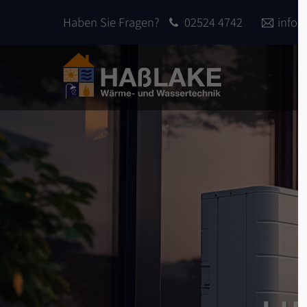
Haben Sie Fragen?
02524 4742
info
Login
Sup
Benutzername
Lorem 
2
Passwort
We offe
Anmelden
custom
Mon - 
Register
|
Lost your password?
+1)