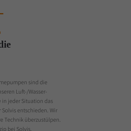
-
E
die
ärmepumpen sind die
nseren Luft-/Wasser-
in jeder Situation das
 Solvis entschieden. Wir
e Technik überzustülpen.
ip bei Solvis.