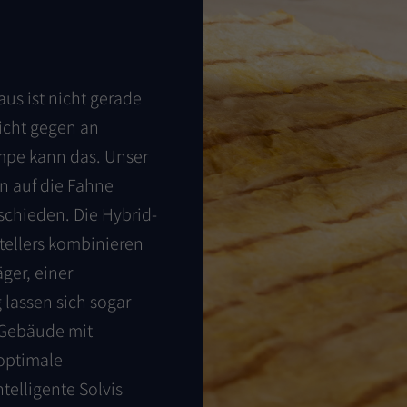
us ist nicht gerade
icht gegen an
mpe kann das. Unser
en auf die Fahne
schieden. Die Hybrid-
ellers kombinieren
ger, einer
 lassen sich sogar
 Gebäude mit
optimale
elligente Solvis