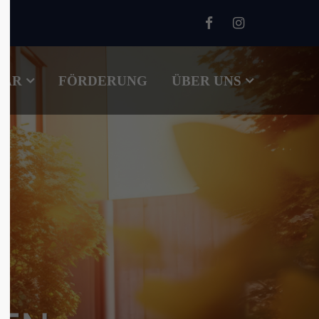
About us
TÄR
FÖRDERUNG
Lorem ipsum dolor sit amet,
ÜBER UNS
00
consectetuer adipiscing elit.
Aenean commodo ligula eget
dolor. Aenean massa. Cum sociis
natoque penatibus et magnis dis
parturient montes, nascetur
ridiculus mus. Donec quam felis,
ultricies nec.
m