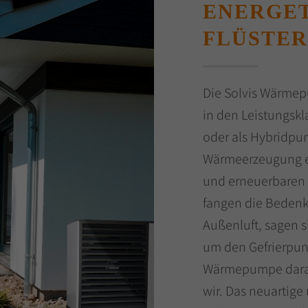
ENERGET
FLÜSTER
Die Solvis Wärmep
in den Leistungsk
oder als Hybridpum
Wärmeerzeugung ei
und erneuerbaren 
fangen die Beden
Außenluft, sagen 
um den Gefrierpunk
Wärmepumpe daraus
wir. Das neuartige